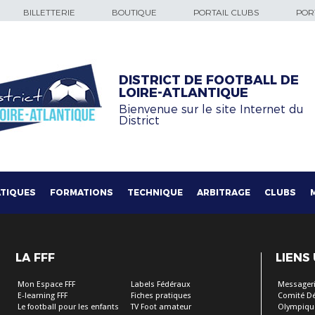
BILLETTERIE
BOUTIQUE
PORTAIL CLUBS
PORT
DISTRICT DE FOOTBALL DE
LOIRE-ATLANTIQUE
Bienvenue sur le site Internet du
District
TIQUES
FORMATIONS
TECHNIQUE
ARBITRAGE
CLUBS
LA FFF
LIENS
Mon Espace FFF
Labels Fédéraux
Messageri
E-learning FFF
Fiches pratiques
Comité D
Le football pour les enfants
TV Foot amateur
Olympiqu