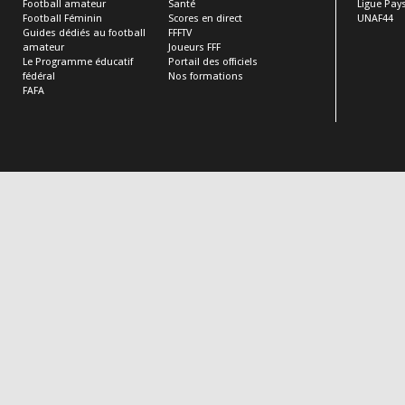
Football amateur
Santé
Ligue Pays
Football Féminin
Scores en direct
UNAF44
Guides dédiés au football
FFFTV
amateur
Joueurs FFF
Le Programme éducatif
Portail des officiels
fédéral
Nos formations
FAFA