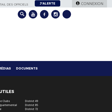
J'ALERTE
CONNEXION
AIL DES OFFICIELS
MÉDIAS
DOCUMENTS
 UTILES
e Clubs
District 49
épartemental
District 85
e
District 72