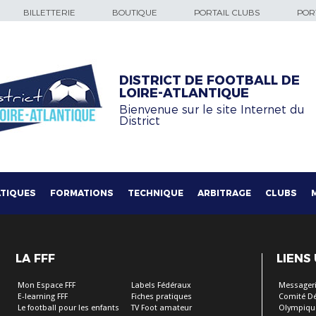
BILLETTERIE
BOUTIQUE
PORTAIL CLUBS
PORT
DISTRICT DE FOOTBALL DE
LOIRE-ATLANTIQUE
Bienvenue sur le site Internet du
District
TIQUES
FORMATIONS
TECHNIQUE
ARBITRAGE
CLUBS
LA FFF
LIENS
Mon Espace FFF
Labels Fédéraux
Messageri
E-learning FFF
Fiches pratiques
Comité D
Le football pour les enfants
TV Foot amateur
Olympiqu