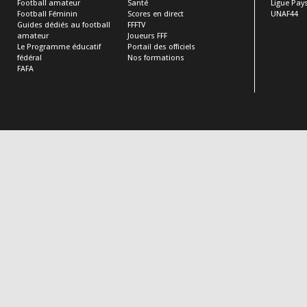
Football amateur
Santé
Ligue Pays
Football Féminin
Scores en direct
UNAF44
Guides dédiés au football
FFFTV
amateur
Joueurs FFF
Le Programme éducatif
Portail des officiels
fédéral
Nos formations
FAFA