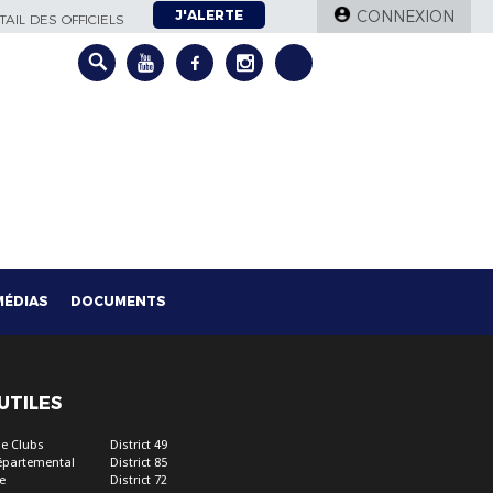
J'ALERTE
CONNEXION
AIL DES OFFICIELS
MÉDIAS
DOCUMENTS
 UTILES
e Clubs
District 49
épartemental
District 85
e
District 72