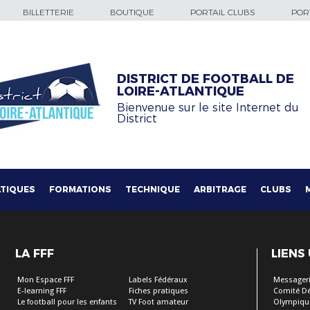
BILLETTERIE
BOUTIQUE
PORTAIL CLUBS
PORT
DISTRICT DE FOOTBALL DE
LOIRE-ATLANTIQUE
Bienvenue sur le site Internet du
District
TIQUES
FORMATIONS
TECHNIQUE
ARBITRAGE
CLUBS
LA FFF
LIENS
Mon Espace FFF
Labels Fédéraux
Messageri
E-learning FFF
Fiches pratiques
Comité D
Le football pour les enfants
TV Foot amateur
Olympiqu