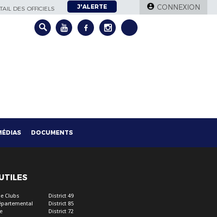
J'ALERTE
CONNEXION
AIL DES OFFICIELS
MÉDIAS
DOCUMENTS
 UTILES
e Clubs
District 49
épartemental
District 85
e
District 72