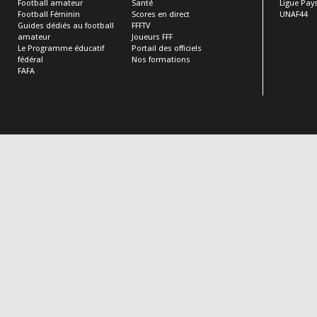
Football amateur
Santé
Ligue Pays
Football Féminin
Scores en direct
UNAF44
Guides dédiés au football
FFFTV
amateur
Joueurs FFF
Le Programme éducatif
Portail des officiels
fédéral
Nos formations
FAFA