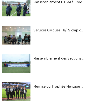
Rassemblement U16M à Cordemais (20/02/20)
Services Civiques 18/19 clap de fin
Rassemblement des Sections Sportives 6è/5è (05/06/19) Treillières)
Remise du Trophée Héritage 2019 (31/05/19)