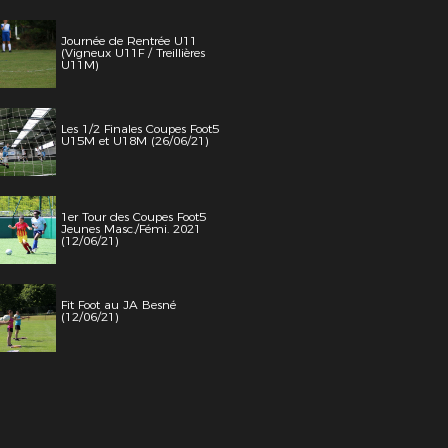
Journée de Rentrée U11
(Vigneux U11F / Treillières
U11M)
Les 1/2 Finales Coupes Foot5
U15M et U18M (26/06/21)
1er Tour des Coupes Foot5
Jeunes Masc./Fémi. 2021
(12/06/21)
Fit Foot au JA Besné
(12/06/21)