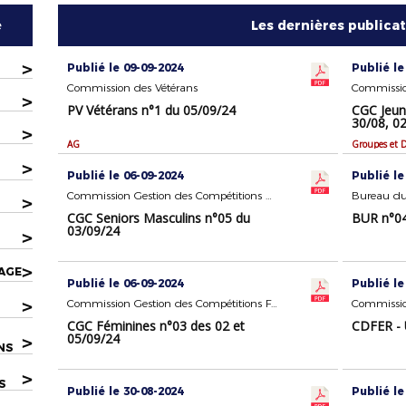
e
Les dernières publica
>
Publié le 09-09-2024
Publié le
Commission des Vétérans
>
PV Vétérans n°1 du 05/09/24
CGC Jeun
30/08, 0
>
AG
Groupes et D
>
Publié le 06-09-2024
Publié le
Commission Gestion des Compétitions Seniors Masculins
Bureau du
>
CGC Seniors Masculins n°05 du
BUR n°04
03/09/24
>
>
AGE
Publié le 06-09-2024
Publié le
>
Commission Gestion des Compétitions Féminines
CGC Féminines n°03 des 02 et
CDFER - 
05/09/24
>
NS
>
S
Publié le 30-08-2024
Publié le