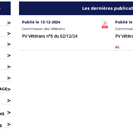
e
Les dernières publica
>
Publié le 13-12-2024
Publié le
Commission des Vétérans
Commissio
>
PV Vétérans n°6 du 02/12/24
PV Vétér
>
AG
>
>
>
>
AGE
>
>
NS
>
S