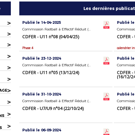
e
Les dernières publica
>
Publié le 14-04-2025
Publié le
Commission Football à Effectif Réduit (U7/U9 - U11)
>
CDFER - U11 n°08 (04/04/25)
CDFER - 
>
Phase 4
calendrier in
>
Publié le 23-12-2024
Publié le
Commission Football à Effectif Réduit (U7/U9 - U11)
>
CDFER - U11 n°05 (13/12/24)
CDFER - 
(16/12/2
>
>
AGE
Publié le 31-10-2024
Publié le
>
Commission Football à Effectif Réduit (U7/U9 - U11)
CDFER - U7/U9 n°04 (22/10/24)
CDFER - 
>
NS
>
S
Publié le 06-09-2024