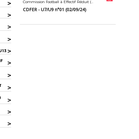
>
Commission Football à Effectif Réduit (U7/U9 - U11)
CDFER - U7/U9 n°01 (02/09/24)
>
>
>
>
U13
IF
>
>
T
>
U
>
>
>