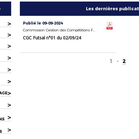
e
Les dernières publica
>
Publié le 09-09-2024
Commission Gestion des Compétitions FUTSAL
>
CGC Futsal n°01 du 02/09/24
>
>
1
-
2
>
>
>
AGE
>
>
NS
>
S