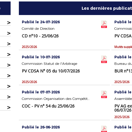
e
Les dernières publica
>
Publié le 24-07-2026
Publié le
Comité de Direction
Commission
>
CD n°10 - 25/06/26
PV CDSA 
>
2025/2026
Mutés suppl
>
Publié le 10-07-2026
Publié le
>
Commission Statut de l'Arbitrage
Bureau du
PV CDSA N° 05 du 10/07/2026
BUR n°13
>
2025/2026
2025/2026
>
Publié le 07-07-2026
Publié le
>
Commission Organisation des Compétitions
Assemblée
COC - PV n° 54 du 25/06/26
PV AG ex
>
06/07/26
2025/2026
Publié le 26-06-2026
Publié le