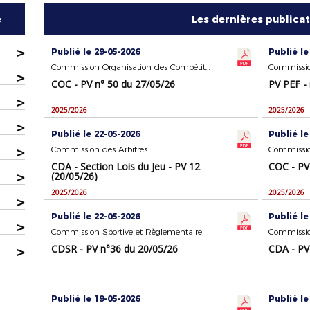
e
Les dernières publica
>
Publié le 29-05-2026
Publié le
Commission Organisation des Compétitions
>
COC - PV n° 50 du 27/05/26
PV PEF -
>
2025/2026
2025/2026
>
Publié le 22-05-2026
Publié le
>
Commission des Arbitres
CDA - Section Lois du Jeu - PV 12
COC - PV
>
(20/05/26)
2025/2026
2025/2026
>
Publié le 22-05-2026
Publié le
>
Commission Sportive et Règlementaire
Commissio
CDSR - PV n°36 du 20/05/26
CDA - PV
>
Publié le 19-05-2026
Publié le