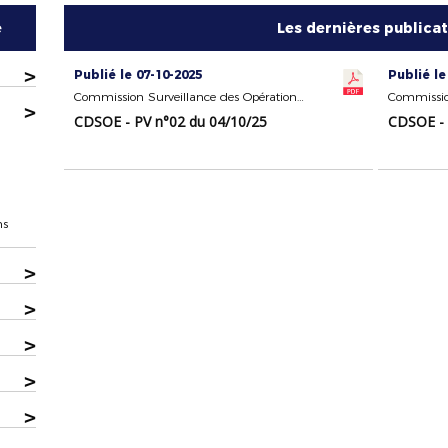
e
Les dernières publica
>
Publié le 07-10-2025
Publié le
Commission Surveillance des Opérations Électorales
>
CDSOE - PV n°02 du 04/10/25
CDSOE - 
ns
>
>
>
>
>