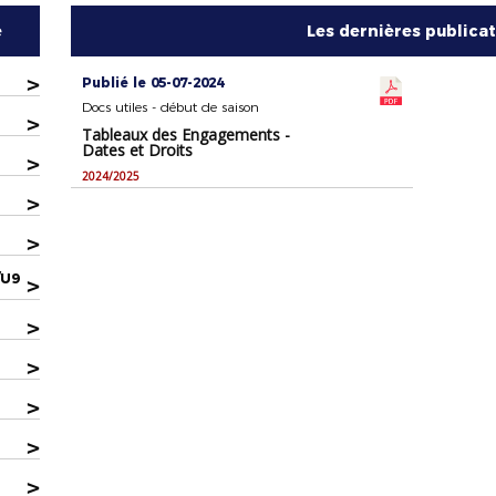
e
Les dernières publica
>
Publié le 05-07-2024
Docs utiles - début de saison
>
Tableaux des Engagements -
Dates et Droits
>
2024/2025
>
>
/U9
>
>
>
>
>
>