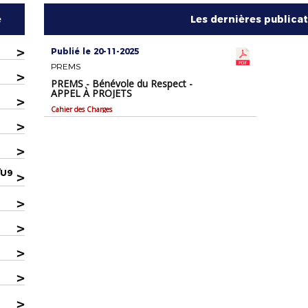
e
Les dernières publica
>
Publié le 20-11-2025
PREMS
>
PREMS - Bénévole du Respect -
APPEL À PROJETS
>
Cahier des Charges
>
>
/U9
>
>
>
>
>
>