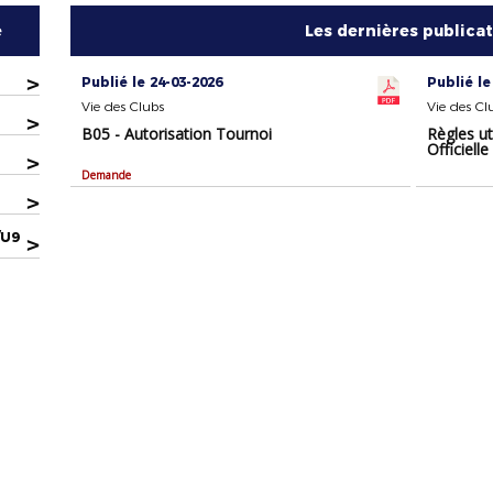
e
Les dernières publica
>
Publié le 24-03-2026
Publié le
Vie des Clubs
Vie des Cl
>
B05 - Autorisation Tournoi
Règles ut
Officielle
>
Demande
>
/U9
>