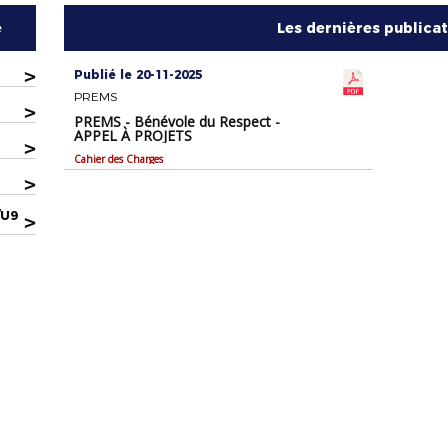
e
Les dernières publica
>
Publié le 20-11-2025
PREMS
>
PREMS - Bénévole du Respect -
APPEL À PROJETS
>
Cahier des Charges
>
/U9
>