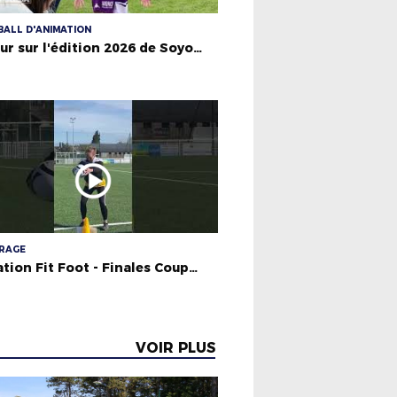
ALL D'ANIMATION
Retour sur l'édition 2026 de Soyons P.R.E.T.S. à Montoir-de-Bretagne !
TRAGE
Initiation Fit Foot - Finales Coupe Foot5 Jeunes (samedi 18 avril 2026)
VOIR PLUS