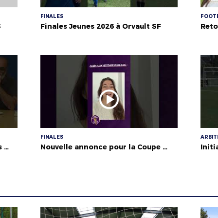
FINALES
FOOTB
S
Finales Jeunes 2026 à Orvault SF
FINALES
ARBI
Le District 44 au plus proche des clubs - Échange avec l'ACS Dervallières
Nouvelle annonce pour la Coupe Seniors Féminines !