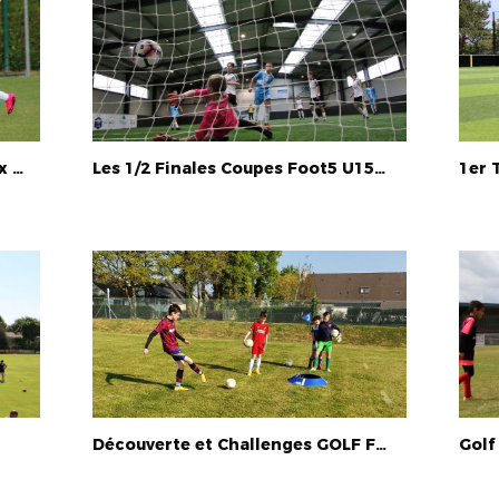
Journée de Rentrée U11 (Vigneux U11F / Treillières U11M)
Les 1/2 Finales Coupes Foot5 U15M et U18M (26/06/21)
Découverte et Challenges GOLF FOOT & FUTNET