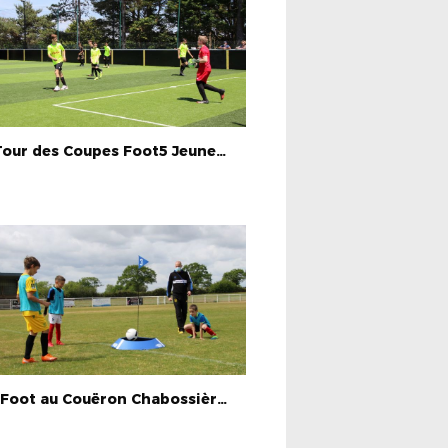
1er Tour des Coupes Foot5 Jeunes Masc./Fémi. 2021 (12/06/21)
Golf Foot au Couëron Chabossière FC (05/05/21)