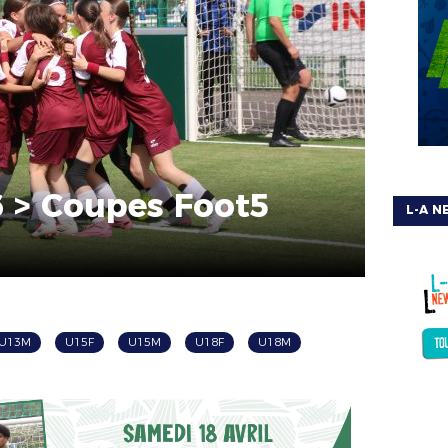
6 > Coupes Foot5
L-A N
U13M
U15F
U15M
U18F
U18M