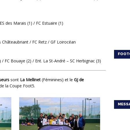
 ES des Marais (1) / FC Estuaire (1)
s Châteaubriant / FC Retz / GF Loirocéan
FOOT
) / FC Bouaye (2) / Ent. La St-André – SC Herbignac (3)
queurs
sont
La Mellinet
(Féminines) et
le
GJ de
 de la Coupe Foot5.
MESSA