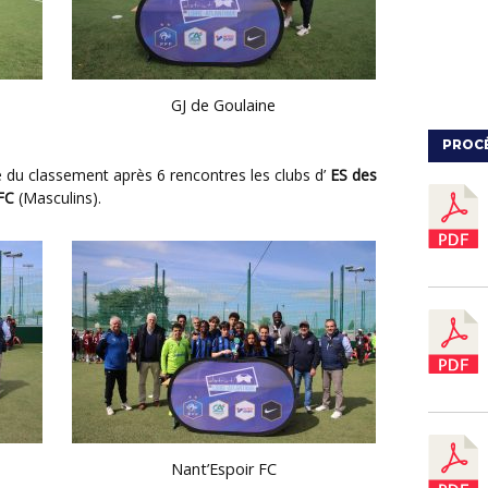
GJ de Goulaine
PROC
te du classement après 6 rencontres les clubs d’
ES des
 FC
(Masculins).
Nant’Espoir FC