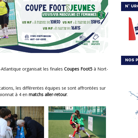
N° UR
NOS P
e-Atlantique organisait les finales
Coupes Foot5
à Nort-
pionnat à 4 en
matchs aller-retour
.