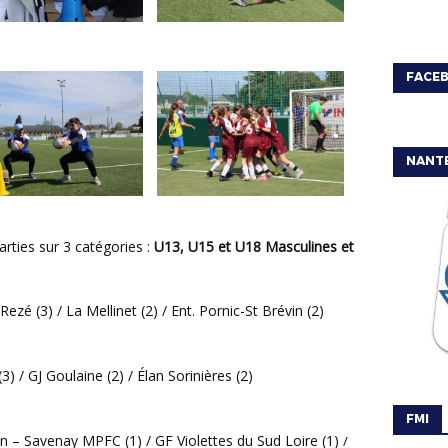
FACE
NANT
arties sur 3 catégories :
U13, U15 et U18 Masculines et
Rezé (3) / La Mellinet (2) / Ent. Pornic-St Brévin (2)
3) / GJ Goulaine (2) / Élan Sorinières (2)
FMI
lon – Savenay MPFC (1) / GF Violettes du Sud Loire (1)
/