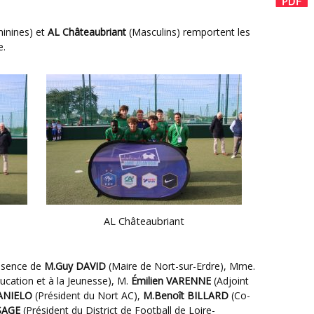
inines) et
AL Châteaubriant
(Masculins) remportent les
e.
AL Châteaubriant
résence de
M.Guy DAVID
(Maire de Nort-sur-Erdre), Mme.
ducation et à la Jeunesse), M.
Émilien VARENNE
(Adjoint
DANIELO
(Président du Nort AC),
M.Benoît BILLARD
(Co-
ESAGE
(Président du District de Football de Loire-