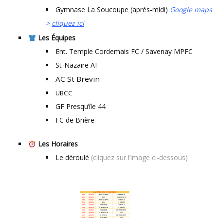
Gymnase La Soucoupe (après-midi)
Google maps
>
cliquez ici
Les Équipes
Ent. Temple Cordemais FC / Savenay MPFC
St-Nazaire AF
AC St Brevin
UBCC
GF Presqu’île 44
FC de Brière
Les Horaires
Le déroulé
(cliquez sur l’image ci-dessous)