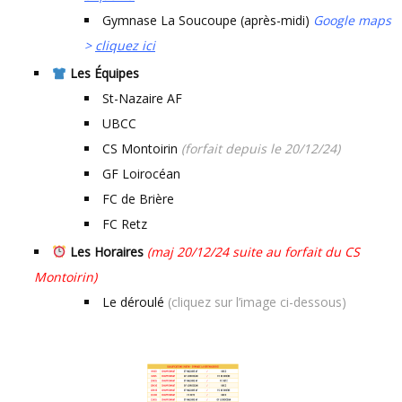
Gymnase La Soucoupe (après-midi)
Google maps
>
cliquez ici
Les Équipes
St-Nazaire AF
UBCC
CS Montoirin
(forfait depuis le 20/12/24)
GF Loirocéan
FC de Brière
FC Retz
Les Horaires
(maj 20/12/24 suite au forfait du CS
Montoirin)
Le déroulé
(cliquez sur l’image ci-dessous)