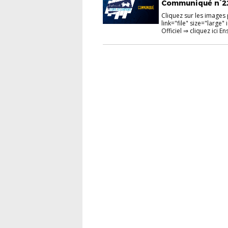
Communiqué n°22 
Cliquez sur les images 
link="file" size="larg
Officiel ⇒ cliquez ici