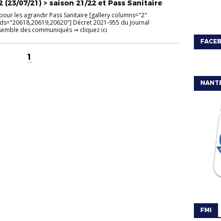
(23/07/21) > saison 21/22 et Pass Sanitaire
pour les agrandir Pass Sanitaire [gallery columns="2"
e" ids="20618,20619,20620"] Décret 2021-955 du Journal
 Ensemble des communiqués ⇒ cliquez ici
FACE
1
NANT
FMI