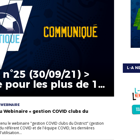
L-A N
°25 (30/09/21) >
e pour les plus de 12
 WEBINAIRE
u Webinaire « gestion COVID clubs du
tenu le webinaire "gestion COVID clubs du District" (gestion
 du référent COVID et de l'équipe COVID, les dernières
utilisation...