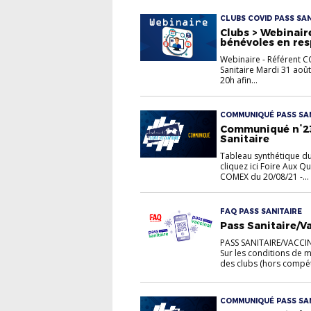
CLUBS COVID PASS SAN
Clubs > Webinair
bénévoles en res
Webinaire - Référent C
Sanitaire Mardi 31 août
20h afin...
COMMUNIQUÉ PASS SAN
Communiqué n°23 
Sanitaire
Tableau synthétique du
cliquez ici Foire Aux Qu
COMEX du 20/08/21 -...
FAQ PASS SANITAIRE
Pass Sanitaire/V
PASS SANITAIRE/VACC
Sur les conditions de m
des clubs (hors compéti
COMMUNIQUÉ PASS SAN