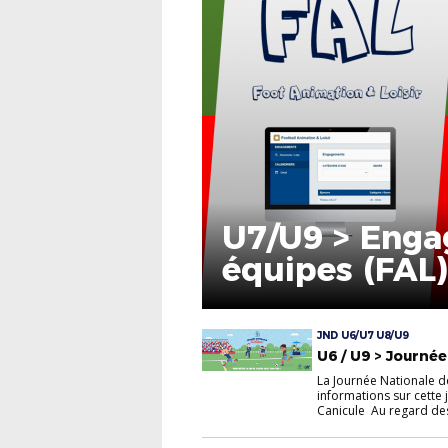
U7/U9 > Enga
équipes (FAL)
JND U6/U7 U8/U9
U6 / U9 > Journé
La Journée Nationale d
informations sur cett
Canicule Au regard des 