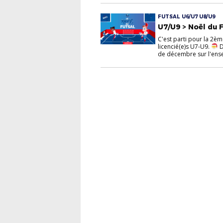
FUTSAL U6/U7 U8/U9
U7/U9 > Noël du 
C'est parti pour la 2èm
licencié(e)s U7-U9.
D
de décembre sur l'ense