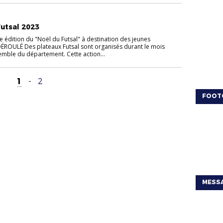
Futsal 2023
e édition du "Noël du Futsal" à destination des jeunes
ÉROULÉ Des plateaux Futsal sont organisés durant le mois
mble du département. Cette action...
1
-
2
FOOT
MESSA