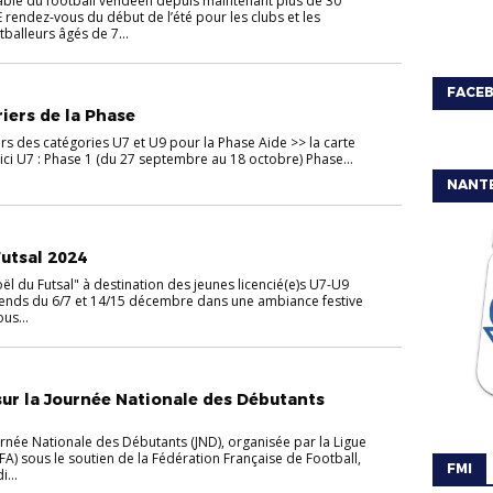
ble du football vendéen depuis maintenant plus de 30
 rendez-vous du début de l’été pour les clubs et les
tballeurs âgés de 7...
FACE
iers de la Phase
rs des catégories U7 et U9 pour la Phase Aide >> la carte
ici U7 : Phase 1 (du 27 septembre au 18 octobre) Phase...
NANT
Futsal 2024
l du Futsal" à destination des jeunes licencié(e)s U7-U9
-ends du 6/7 et 14/15 décembre dans une ambiance festive
us...
 sur la Journée Nationale des Débutants
urnée Nationale des Débutants (JND), organisée par la Ligue
A) sous le soutien de la Fédération Française de Football,
FMI
...