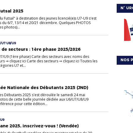
N° UR
Futsal 2025
du Futsal" à destination des jeunes licencié(e)s U7-U9 s'est
s du 6/7, 13/14 et 20/21 décembre. Quelques PHOTOS
es photos)...
/U7 U8/U9
 de secteurs : 1ère phase 2025/2026
U7/U9 (1ère phase) Carte des secteurs avec noms des
NOS P
s ⇒ cliquez ici Carte des secteurs ⇒ cliquez ici Toutes les
égories U7 et...
rnée Nationale des Débutants 2025 (JND)
es Débutants 2025 s'est déroulée le samedi 24 mai
otos de cette belle journée dédiée aux U6/U7/U8/U9
éférence pour cette édition...
/U9
ane 2025, inscrivez-vous ! (Vendée)