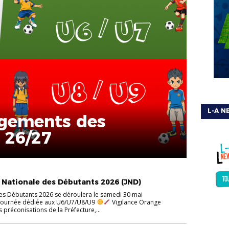
L-A N
gements des
 26/27
e Nationale des Débutants 2026 (JND)
es Débutants 2026 se déroulera le samedi 30 mai
e journée dédiée aux U6/U7/U8/U9
Vigilance Orange
préconisations de la Préfecture,...