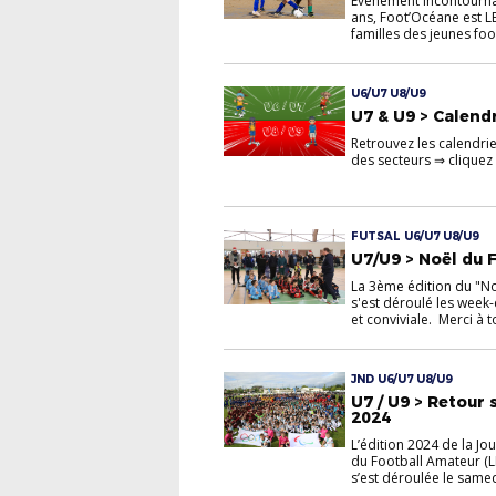
Événement incontourna
ans, Foot’Océane est LE
familles des jeunes foo
U6/U7 U8/U9
U7 & U9 > Calendr
Retrouvez les calendrie
des secteurs ⇒ cliquez 
FUTSAL U6/U7 U8/U9
U7/U9 > Noël du 
La 3ème édition du "Noë
s'est déroulé les week
et conviviale. Merci à to
JND U6/U7 U8/U9
U7 / U9 > Retour
2024
L’édition 2024 de la Jo
du Football Amateur (LF
s’est déroulée le samedi