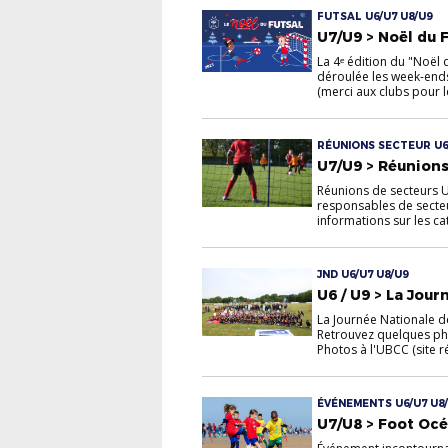
FUTSAL U6/U7 U8/U9
U7/U9 > Noël du 
La 4ᵉ édition du "Noël 
déroulée les week-end
(merci aux clubs pour l
RÉUNIONS SECTEUR U6
U7/U9 > Réunions
Réunions de secteurs 
responsables de secteur
informations sur les cat
JND U6/U7 U8/U9
U6 / U9 > La Jou
La Journée Nationale d
Retrouvez quelques ph
Photos à l'UBCC (site r
ÉVÉNEMENTS U6/U7 U8
U7/U8 > Foot Océ