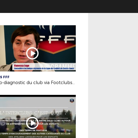
S FFF
L'auto-diagnostic du club via Footclubs - Label Jeunes FFF