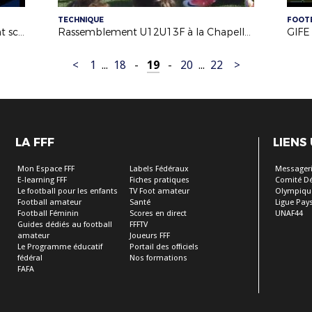
TECHNIQUE
FOOTB
Puissance Foot : L'accompagnement scolaire en lumière avec l'Etoile Mouzillonnaise
Rassemblement U12U13F à la Chapelle des Marais 15.11.17
GIFE 
<
1
...
18
-
19
-
20
...
22
>
LA FFF
LIENS
Mon Espace FFF
Labels Fédéraux
Messageri
E-learning FFF
Fiches pratiques
Comité D
Le football pour les enfants
TV Foot amateur
Olympiqu
Football amateur
Santé
Ligue Pays
Football Féminin
Scores en direct
UNAF44
Guides dédiés au football
FFFTV
amateur
Joueurs FFF
Le Programme éducatif
Portail des officiels
fédéral
Nos formations
FAFA