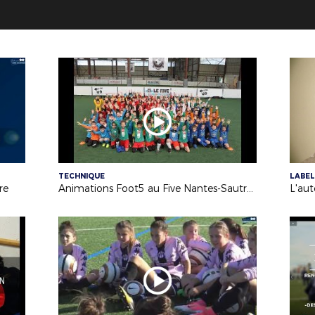
TECHNIQUE
LABEL
re
Animations Foot5 au Five Nantes-Sautron (U9 et U11F)