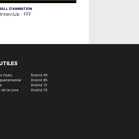
ALL D'ANIMATION
Interclub - FFF
 UTILES
e Clubs
District 49
épartemental
District 85
e
District 72
 de la Loire
District 53