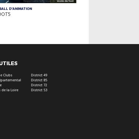
ALL D'ANIMATION
OOT5
 UTILES
e Clubs
District 49
épartemental
District 85
e
District 72
 de la Loire
District 53