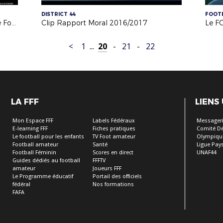
DISTRICT 44
FOOTB
Crédit Agricole - Partenariat Licencié Football
Clip Rapport Moral 2016/2017
Le F
<
1
...
20
-
21
-
22
LA FFF
LIENS
Mon Espace FFF
Labels Fédéraux
Messageri
E-learning FFF
Fiches pratiques
Comité D
Le football pour les enfants
TV Foot amateur
Olympiqu
Football amateur
Santé
Ligue Pays
Football Féminin
Scores en direct
UNAF44
Guides dédiés au football
FFFTV
amateur
Joueurs FFF
Le Programme éducatif
Portail des officiels
fédéral
Nos formations
FAFA