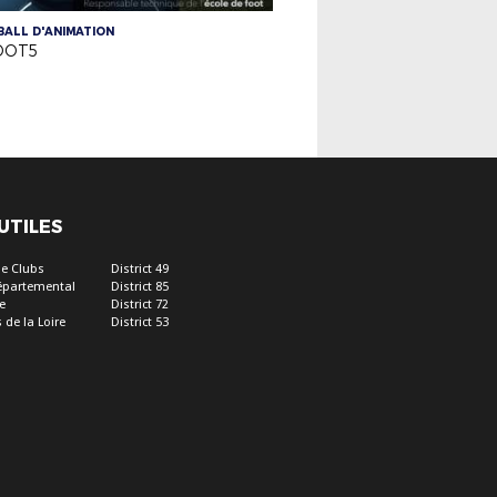
ALL D'ANIMATION
OOT5
 UTILES
e Clubs
District 49
épartemental
District 85
e
District 72
 de la Loire
District 53