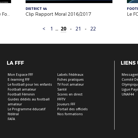
DISTRICT 44
FOOTB
Crédit Agricole - Partenariat Licencié Football
Clip Rapport Moral 2016/2017
Le F
<
1
...
20
-
21
-
22
LA FFF
LIENS
Mon Espace FFF
Labels Fédéraux
Messageri
E-learning FFF
Fiches pratiques
Comité D
Le football pour les enfants
TV Foot amateur
Olympiqu
Football amateur
Santé
Ligue Pays
Football Féminin
Scores en direct
UNAF44
Guides dédiés au football
FFFTV
amateur
Joueurs FFF
Le Programme éducatif
Portail des officiels
fédéral
Nos formations
FAFA