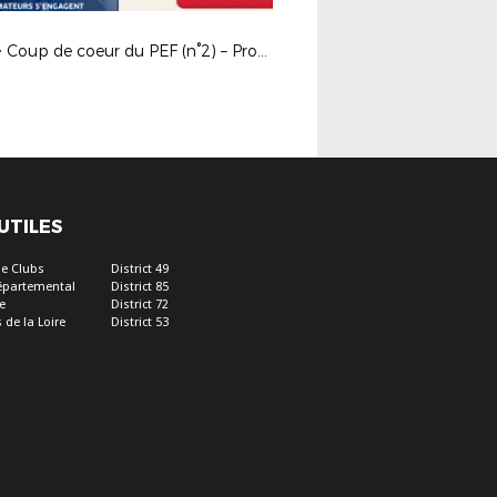
PEF > Coup de coeur du PEF (n°2) – Protection du licencié
 UTILES
e Clubs
District 49
épartemental
District 85
e
District 72
 de la Loire
District 53