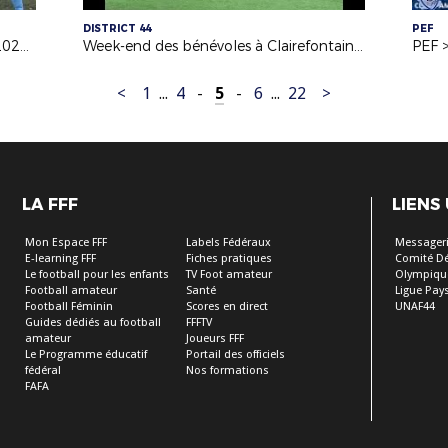
DISTRICT 44
PEF
COUPE U15F FOOT À 11 - FINALE 2023 (18/05/23)
Week-end des bénévoles à Clairefontaine 2022/2023
<
1
...
4
-
5
-
6
...
22
>
LA FFF
LIENS
Mon Espace FFF
Labels Fédéraux
Messageri
E-learning FFF
Fiches pratiques
Comité D
Le football pour les enfants
TV Foot amateur
Olympiqu
Football amateur
Santé
Ligue Pays
Football Féminin
Scores en direct
UNAF44
Guides dédiés au football
FFFTV
amateur
Joueurs FFF
Le Programme éducatif
Portail des officiels
fédéral
Nos formations
FAFA