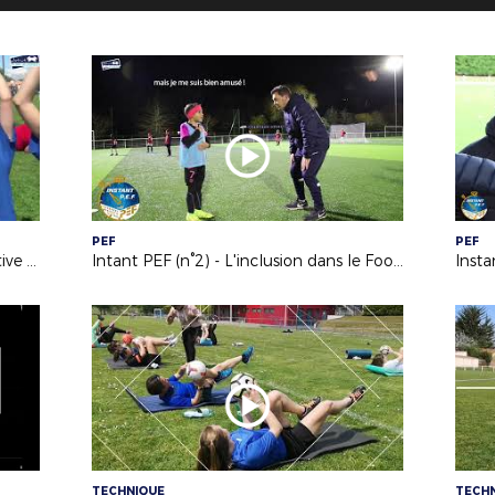
PEF
PEF
Intant PEF (n°4) - La Journée Éducative "Soyons P.R.E.T.S" 2022 à l'AOS Pont-Château
Intant PEF (n°2) - L'inclusion dans le Football au Sporting Club de Nantes
TECHNIQUE
TECH