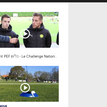
Instant PEF (n°1) - Le Challenge National PEF - immersion à la SA Guérande
NIQUE