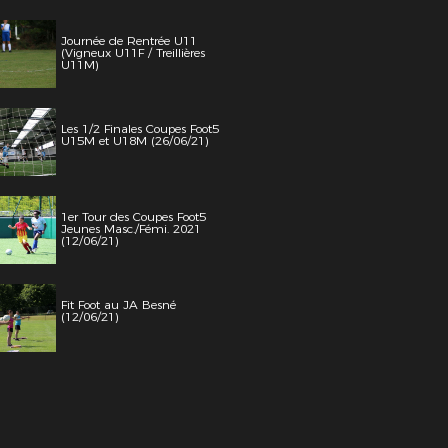
Journée de Rentrée U11
(Vigneux U11F / Treillières
U11M)
Les 1/2 Finales Coupes Foot5
U15M et U18M (26/06/21)
1er Tour des Coupes Foot5
Jeunes Masc./Fémi. 2021
(12/06/21)
Fit Foot au JA Besné
(12/06/21)