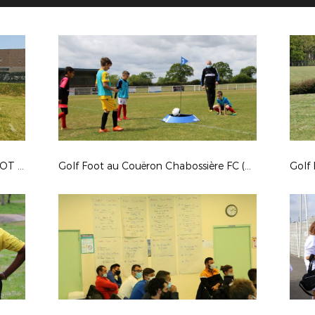
Découverte et Challenges GOLF FOOT & FUTNET
Golf Foot au Couëron Chabossière FC (05/05/21)