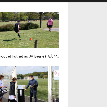
Golf Foot et Futnet au JA Besné (18/04/21)