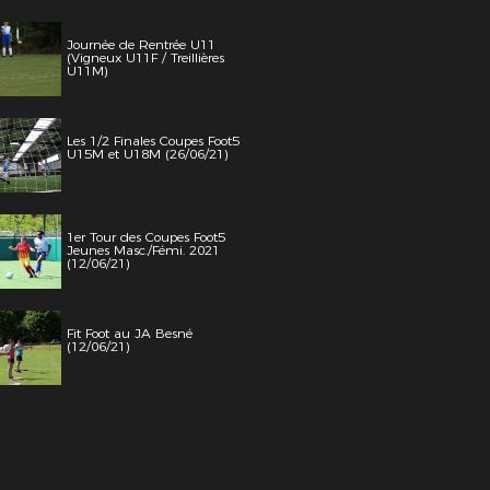
Journée de Rentrée U11
(Vigneux U11F / Treillières
U11M)
Les 1/2 Finales Coupes Foot5
U15M et U18M (26/06/21)
1er Tour des Coupes Foot5
Jeunes Masc./Fémi. 2021
(12/06/21)
Fit Foot au JA Besné
(12/06/21)