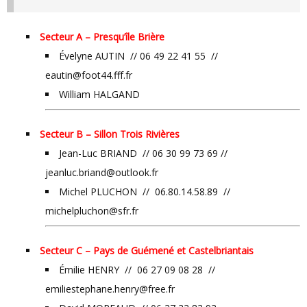
Secteur A – Presqu’île Brière
Évelyne AUTIN // 06 49 22 41 55 //
eautin@foot44.fff.fr
William HALGAND
Secteur B – Sillon Trois Rivières
Jean-Luc BRIAND // 06 30 99 73 69 //
jeanluc.briand@outlook.fr
Michel PLUCHON //
06.80.14.58.89 //
michelpluchon@sfr.fr
Secteur C – Pays de Guémené et Castelbriantais
Émilie HENRY //
06 27 09 08 28 //
emiliestephane.henry@free.fr