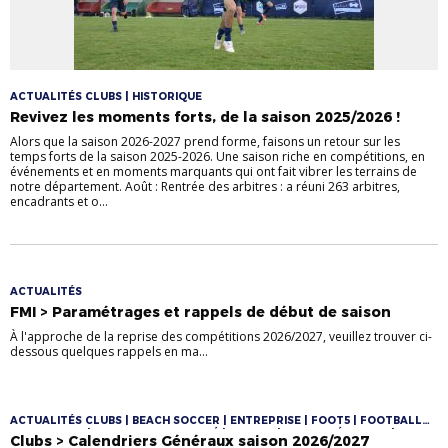
ACTUALITÉS CLUBS | HISTORIQUE
Revivez les moments forts, de la saison 2025/2026 !
Alors que la saison 2026-2027 prend forme, faisons un retour sur les
temps forts de la saison 2025-2026. Une saison riche en compétitions, en
événements et en moments marquants qui ont fait vibrer les terrains de
notre département. Août : Rentrée des arbitres : a réuni 263 arbitres,
encadrants et o...
ACTUALITÉS
FMI > Paramétrages et rappels de début de saison
À l'approche de la reprise des compétitions 2026/2027, veuillez trouver ci-
dessous quelques rappels en ma...
ACTUALITÉS CLUBS | BEACH SOCCER | ENTREPRISE | FOOT5 | FOOTBALL
D'ANIMATION | FOOTBALL DIVERSIFIÉ | FUTSAL | JEUNES FÉMININES |
Clubs > Calendriers Généraux saison 2026/2027
JEUNES MASCULINS | LOISIR | SENIORS | SENIORS FÉMININES | SENIORS