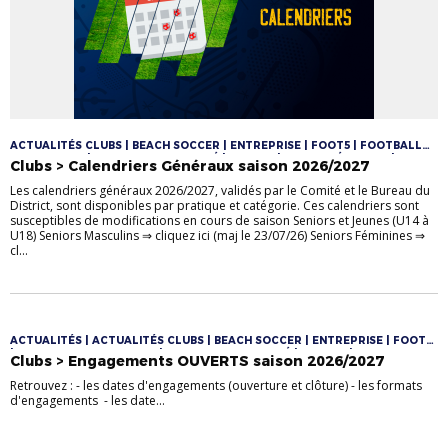
ACTUALITÉS CLUBS | BEACH SOCCER | ENTREPRISE | FOOT5 | FOOTBALL
D'ANIMATION | FOOTBALL DIVERSIFIÉ | FUTSAL | JEUNES FÉMININES |
Clubs > Calendriers Généraux saison 2026/2027
JEUNES MASCULINS | LOISIR | SENIORS | SENIORS FÉMININES | SENIORS
MASCULINS | U10/U11 | U10F/U11F | U12/U13 | U12F/U13F | U12M/U13M |
Les calendriers généraux 2026/2027, validés par le Comité et le Bureau du
U14/U16/U18 | U6/U7 | U8/U9 | VÉTÉRANS
District, sont disponibles par pratique et catégorie. Ces calendriers sont
susceptibles de modifications en cours de saison Seniors et Jeunes (U14 à
U18) Seniors Masculins ⇒ cliquez ici (maj le 23/07/26) Seniors Féminines ⇒
cl...
ACTUALITÉS | ACTUALITÉS CLUBS | BEACH SOCCER | ENTREPRISE | FOOT5
| FOOTBALL D'ANIMATION | FOOTBALL DIVERSIFIÉ | FUTSAL | JEUNES
Clubs > Engagements OUVERTS saison 2026/2027
FÉMININES | JEUNES MASCULINS | LOISIR | SENIORS | SENIORS FÉMININES |
SENIORS MASCULINS | U10/U11 | U10F/U11F | U12/U13 | U12F/U13F |
Retrouvez : - les dates d'engagements (ouverture et clôture) - les formats
U12M/U13M | U14/U16/U18 | U6/U7 | U8/U9 | VÉTÉRANS
d'engagements - les date...