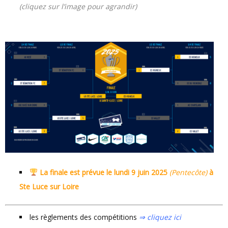
(cliquez sur l’image pour agrandir)
La finale est prévue le
lundi 9 juin 2025
(Pentecôte)
à
Ste Luce sur Loire
les règlements des compétitions
⇒ cliquez ici