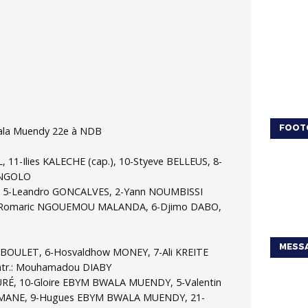
FOOT
wala Muendy 22e à NDB
 11-Ilies KALECHE (cap.), 10-Styeve BELLEUS, 8-
MINGOLO
OUI, 5-Leandro GONCALVES, 2-Yann NOUMBISSI
 4-Romaric NGOUEMOU MALANDA, 6-Djimo DABO,
MESSA
ABOULET, 6-Hosvaldhow MONEY, 7-Ali KREITE
ntr.: Mouhamadou DIABY
OURÉ, 10-Gloire EBYM BWALA MUENDY, 5-Valentin
AMANE, 9-Hugues EBYM BWALA MUENDY, 21-