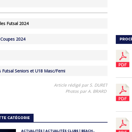
ales Futsal 2024
de Coupes 2024
PROC
s Futsal Seniors et U18 Masc/Femi
Article rédigé par S. DURET
Photos par A. BRARD
TTE CATÉGORIE
ACTUALITÉS | ACTUALITÉS CLUBS | BEACH