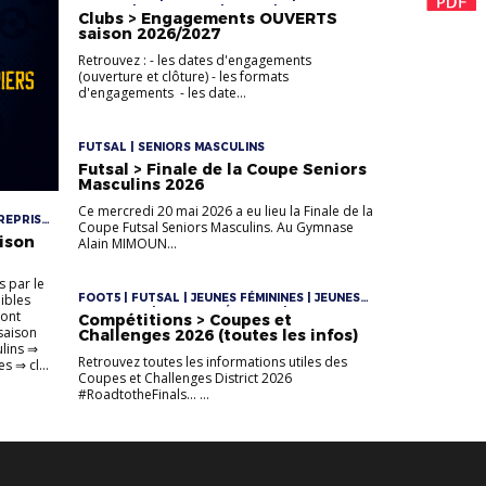
SOCCER | ENTREPRISE | FOOT5 | FOOTBALL
Clubs > Engagements OUVERTS
D'ANIMATION | FOOTBALL DIVERSIFIÉ | FUTSAL |
saison 2026/2027
JEUNES FÉMININES | JEUNES MASCULINS | LOISIR
| SENIORS | SENIORS FÉMININES | SENIORS
Retrouvez : - les dates d'engagements
MASCULINS | U10/U11 | U10F/U11F | U12/U13 |
(ouverture et clôture) - les formats
U12F/U13F | U12M/U13M | U14/U16/U18 | U6/U7 |
d'engagements - les date...
U8/U9 | VÉTÉRANS
FUTSAL | SENIORS MASCULINS
Futsal > Finale de la Coupe Seniors
Masculins 2026
Ce mercredi 20 mai 2026 a eu lieu la Finale de la
REPRISE
Coupe Futsal Seniors Masculins. Au Gymnase
BALL
aison
Alain MIMOUN...
JEUNES
ÉMININES
 |
s par le
U18 |
nibles
FOOT5 | FUTSAL | JEUNES FÉMININES | JEUNES
MASCULINS | SENIORS FÉMININES | SENIORS
sont
Compétitions > Coupes et
MASCULINS | U12/U13 | U12F/U13F | U12M/U13M |
saison
Challenges 2026 (toutes les infos)
U14/U16/U18
ulins ⇒
Retrouvez toutes les informations utiles des
s ⇒ cl...
Coupes et Challenges District 2026
#RoadtotheFinals... ...