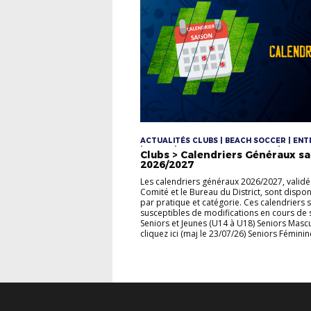
ACTUALITÉS CLUBS | BEACH SOCCER | ENT
| FOOT5 | FOOTBALL D'ANIMATION | FOOT
Clubs > Calendriers Généraux s
DIVERSIFIÉ | FUTSAL | JEUNES FÉMININES | 
2026/2027
MASCULINS | LOISIR | SENIORS | SENIORS F
| SENIORS MASCULINS | U10/U11 | U10F/U11F
Les calendriers généraux 2026/2027, validé
U12/U13 | U12F/U13F | U12M/U13M | U14/U16/
Comité et le Bureau du District, sont dispo
U6/U7 | U8/U9 | VÉTÉRANS
par pratique et catégorie. Ces calendriers 
susceptibles de modifications en cours de 
Seniors et Jeunes (U14 à U18) Seniors Masc
cliquez ici (maj le 23/07/26) Seniors Féminine