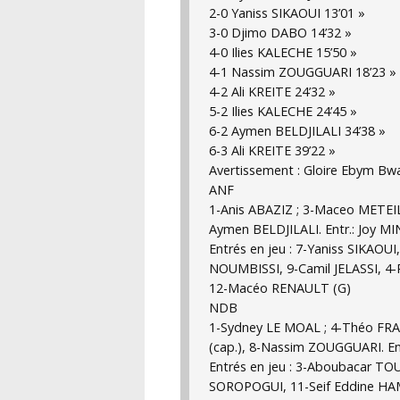
2-0 Yaniss SIKAOUI 13’01 »
3-0 Djimo DABO 14’32 »
4-0 Ilies KALECHE 15’50 »
4-1 Nassim ZOUGGUARI 18’23 »
4-2 Ali KREITE 24’32 »
5-2 Ilies KALECHE 24’45 »
6-2 Aymen BELDJILALI 34’38 »
6-3 Ali KREITE 39’22 »
Avertissement : Gloire Ebym B
ANF
1-Anis ABAZIZ ; 3-Maceo METEIL,
Aymen BELDJILALI. Entr.: Joy 
Entrés en jeu : 7-Yaniss SIKA
NOUMBISSI, 9-Camil JELASSI,
12-Macéo RENAULT (G)
NDB
1-Sydney LE MOAL ; 4-Théo FR
(cap.), 8-Nassim ZOUGGUARI. E
Entrés en jeu : 3-Aboubacar T
SOROPOGUI, 11-Seif Eddine H