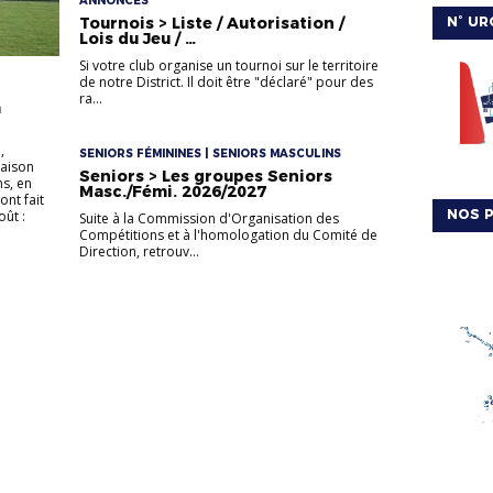
ANNONCES
N° UR
Tournois > Liste / Autorisation /
Lois du Jeu / …
Si votre club organise un tournoi sur le territoire
de notre District. Il doit être "déclaré" pour des
ra...
a
,
SENIORS FÉMININES | SENIORS MASCULINS
saison
Seniors > Les groupes Seniors
s, en
Masc./Fémi. 2026/2027
nt fait
NOS P
oût :
Suite à la Commission d'Organisation des
Compétitions et à l'homologation du Comité de
Direction, retrouv...