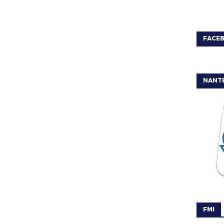
FACE
NANT
FMI