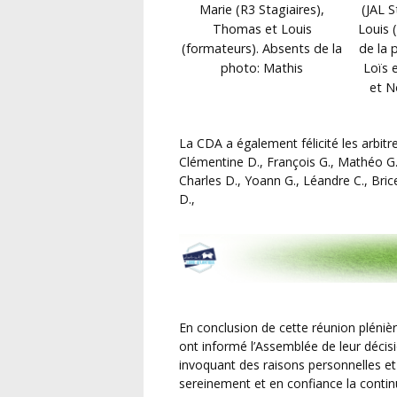
Marie (R3 Stagiaires),
(JAL S
Thomas et Louis
Louis 
(formateurs). Absents de la
de la 
photo: Mathis
Loïs 
et N
La CDA a également félicité les arbitres Ligue de Loire-Atlantique qui ont brillé cette saison:
Clémentine D., François G., Mathéo G.,
Charles D., Yoann G., Léandre C., Brice
D.,
En conclusion de cette réunion pléniè
ont informé l’Assemblée de leur décis
invoquant des raisons personnelles et 
sereinement et en confiance la continu