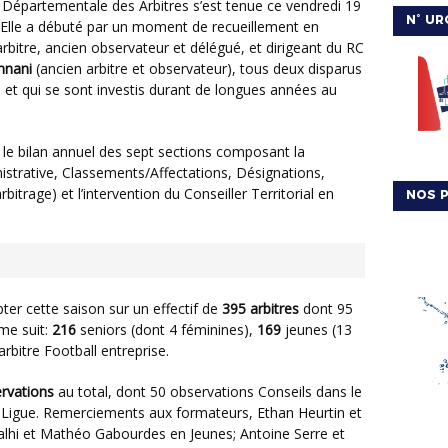
N° UR
n. Elle a débuté par un moment de recueillement en
rbitre, ancien observateur et délégué, et dirigeant du RC
nnani
(ancien arbitre et observateur), tous deux disparus
et qui se sont investis durant de longues années au
strative, Classements/Affectations, Désignations,
bitrage) et l’intervention du Conseiller Territorial en
NOS P
pter cette saison sur un effectif de
395 arbitres
dont 95
mme suit:
216
seniors (dont 4 féminines),
169
jeunes (13
arbitre Football entreprise.
rvations
au total, dont 50 observations Conseils dans le
e Ligue. Remerciements aux formateurs, Ethan Heurtin et
lhi et Mathéo Gabourdes en Jeunes; Antoine Serre et