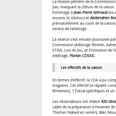
La réunion plénière de la Commission Départementale des Arbitres s’est tenue ce vendredi 19
juin, marquant la clôture de la saiso
hommage à
Jean‑Pierre Grimaud
(ex-a
Ancenis St-Géréon) et
Abderrahim Be
prématurément au cours de la saison, 
service de l’arbitrage.
La séance s’est ensuite poursuivie par le bilan annuel des sept sections composant la
Commission (Arbitrage féminin, Admini
ETDA, Lois du Jeu, et Promotion de l’ar
Arbitrage,
Florian COSSIC
.
Les effectifs de la saison
En termes d’effectif, la CDA a pu com
stagiaires. Cet effectif se répartit co
féminines), 7 Futsal spécifiques et un 
Les observateurs ont réalisé
420 obse
cadre de la préparation à l’examen d
Thomas Mabed en seniors; Illiès Moua