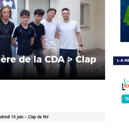
ère de la CDA > Clap
L-A N
redi 19 juin – Clap de fin!