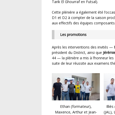
Tarik El Ghourraf en Futsal).
Cette plénière a également été l’occasion d’expliquer le rééquilibrage des effectifs arbitres en
D1 et D2 à compter de la saison procha
aux effectifs des équipes composants
Les promotions
Après les interventions des invités —
président du District, ainsi que
Jérémi
44 — la plénière a mis à l’honneur les
suite de leur réussite aux examens thé
Ethan (formateur),
Illiè
Maxence, Arthur et Jean-
(JAL),