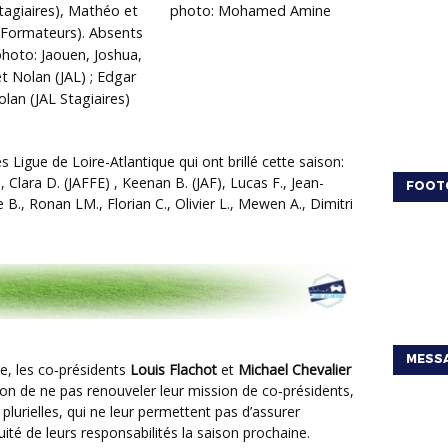
tagiaires), Mathéo et
photo: Mohamed Amine
(Formateurs). Absents
photo: Jaouen, Joshua,
et Nolan (JAL) ; Edgar
olan (JAL Stagiaires)
 Clara D. (JAFFE) , Keenan B. (JAF), Lucas F., Jean-
FOOT
 B., Ronan LM., Florian C., Olivier L., Mewen A., Dimitri
MESSA
re, les co‑présidents
Louis Flachot
et
Michael Chevalier
ion de ne pas renouveler leur mission de co‑présidents,
plurielles, qui ne leur permettent pas d’assurer
ité de leurs responsabilités la saison prochaine.