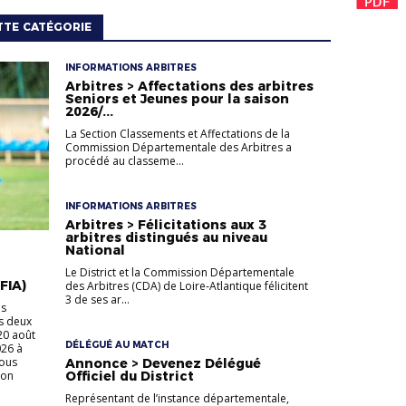
TTE CATÉGORIE
INFORMATIONS ARBITRES
Arbitres > Affectations des arbitres
Seniors et Jeunes pour la saison
2026/...
La Section Classements et Affectations de la
Commission Départementale des Arbitres a
procédé au classeme...
INFORMATIONS ARBITRES
Arbitres > Félicitations aux 3
arbitres distingués au niveau
National
Le District et la Commission Départementale
FIA)
des Arbitres (CDA) de Loire‑Atlantique félicitent
3 de ses ar...
ns
es deux
20 août
DÉLÉGUÉ AU MATCH
026 à
sous
Annonce > Devenez Délégué
son
Officiel du District
Représentant de l’instance départementale,