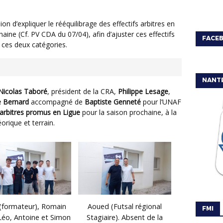
ine (Cf. PV CDA du 07/04), afin d’ajuster ces effectifs
FACE
 ces deux catégories.
NANT
Nicolas Taboré
, président de la CRA,
Philippe Lesage
,
e Bernard
accompagné de
Baptiste Genneté
pour l’UNAF
arbitres promus en Ligue
pour la saison prochaine, à la
orique et terrain.
s (formateur), Romain
Aoued (Futsal régional
FMI
 Léo, Antoine et Simon
Stagiaire). Absent de la