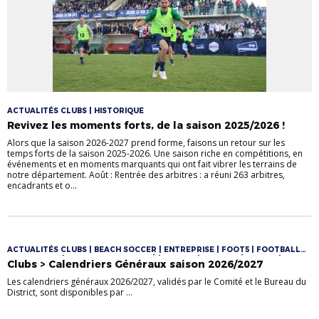
ACTUALITÉS CLUBS | HISTORIQUE
Revivez les moments forts, de la saison 2025/2026 !
Alors que la saison 2026-2027 prend forme, faisons un retour sur les
temps forts de la saison 2025-2026. Une saison riche en compétitions, en
événements et en moments marquants qui ont fait vibrer les terrains de
notre département. Août : Rentrée des arbitres : a réuni 263 arbitres,
encadrants et o...
ACTUALITÉS CLUBS | BEACH SOCCER | ENTREPRISE | FOOT5 | FOOTBALL
D'ANIMATION | FOOTBALL DIVERSIFIÉ | FUTSAL | JEUNES FÉMININES |
Clubs > Calendriers Généraux saison 2026/2027
JEUNES MASCULINS | LOISIR | SENIORS | SENIORS FÉMININES | SENIORS
MASCULINS | U10/U11 | U10F/U11F | U12/U13 | U12F/U13F | U12M/U13M |
Les calendriers généraux 2026/2027, validés par le Comité et le Bureau du
U14/U16/U18 | U6/U7 | U8/U9 | VÉTÉRANS
District, sont disponibles par ...