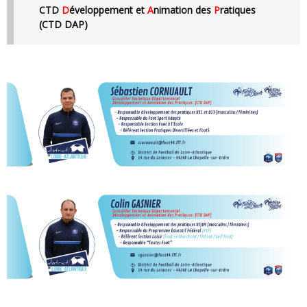
CTD
D
éveloppement et
A
nimation des
P
ratiques
(CTD DAP)