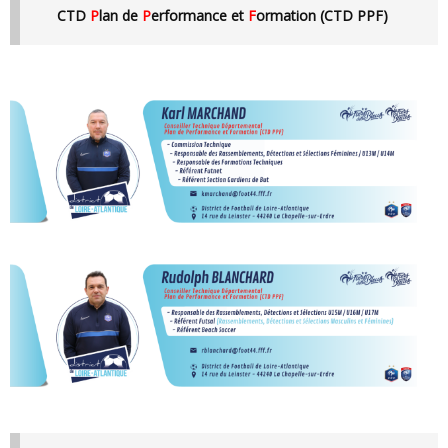
CTD
P
lan de
P
erformance et
F
ormation (CTD PPF)