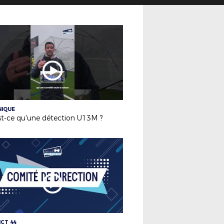
NIQUE
st-ce qu'une détection U13M ?
ICT 44