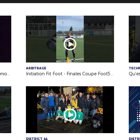
ARBITRAGE
TECH
Nouvelle annonce pour la Coupe Seniors Féminines !
Initiation Fit Foot - Finales Coupe Foot5 Jeunes (samedi 18 avril 2026)
Qu'e
DISTRICT 44
DISTR