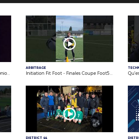
ARBITRAGE
TECH
Nouvelle annonce pour la Coupe Seniors Féminines !
Initiation Fit Foot - Finales Coupe Foot5 Jeunes (samedi 18 avril 2026)
Qu'e
DISTRICT 44
DISTR