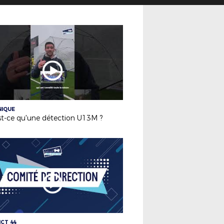
NIQUE
st-ce qu'une détection U13M ?
ICT 44