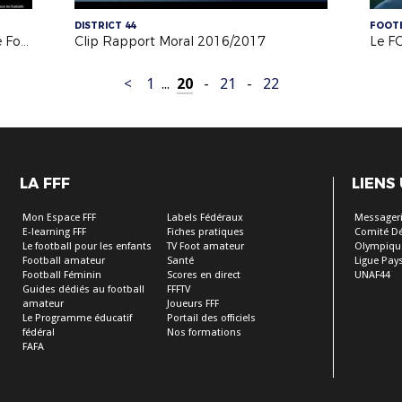
DISTRICT 44
FOOTB
Crédit Agricole - Partenariat Licencié Football
Clip Rapport Moral 2016/2017
Le F
<
1
...
20
-
21
-
22
LA FFF
LIENS
Mon Espace FFF
Labels Fédéraux
Messageri
E-learning FFF
Fiches pratiques
Comité D
Le football pour les enfants
TV Foot amateur
Olympiqu
Football amateur
Santé
Ligue Pays
Football Féminin
Scores en direct
UNAF44
Guides dédiés au football
FFFTV
amateur
Joueurs FFF
Le Programme éducatif
Portail des officiels
fédéral
Nos formations
FAFA