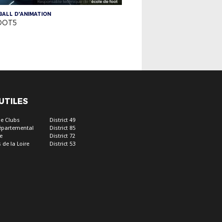
ALL D'ANIMATION
OOT5
 UTILES
e Clubs
District 49
épartemental
District 85
e
District 72
 de la Loire
District 53