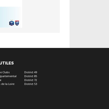
 UTILES
e Clubs
District 49
épartemental
District 85
e
District 72
 de la Loire
District 53