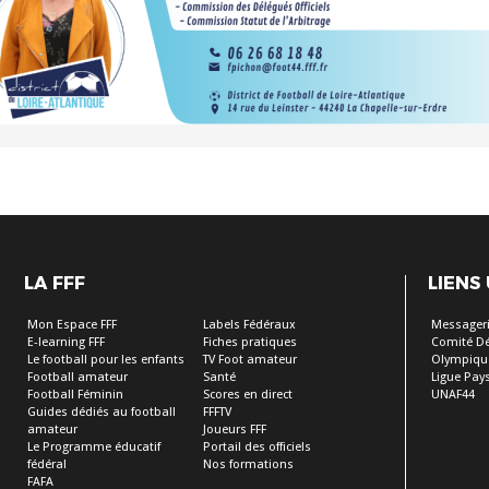
LA FFF
LIENS
Mon Espace FFF
Labels Fédéraux
Messageri
E-learning FFF
Fiches pratiques
Comité D
Le football pour les enfants
TV Foot amateur
Olympiqu
Football amateur
Santé
Ligue Pays
Football Féminin
Scores en direct
UNAF44
Guides dédiés au football
FFFTV
amateur
Joueurs FFF
Le Programme éducatif
Portail des officiels
fédéral
Nos formations
FAFA