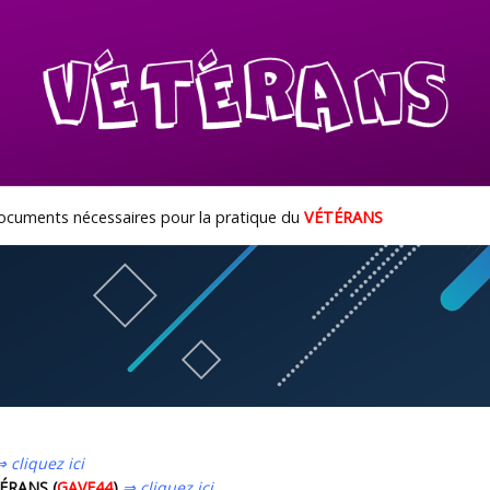
documents nécessaires pour la pratique du
VÉTÉRANS
⇒ cliquez ici
TÉRANS (
GAVF44
)
⇒ cliquez ici