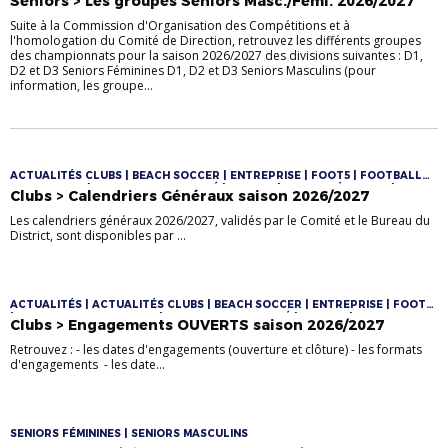
Seniors > Les groupes Seniors Masc./Fémi. 2026/2027
Suite à la Commission d'Organisation des Compétitions et à
l'homologation du Comité de Direction, retrouvez les différents groupes
des championnats pour la saison 2026/2027 des divisions suivantes : D1,
D2 et D3 Seniors Féminines D1, D2 et D3 Seniors Masculins (pour
information, les groupe...
ACTUALITÉS CLUBS | BEACH SOCCER | ENTREPRISE | FOOT5 | FOOTBALL
D'ANIMATION | FOOTBALL DIVERSIFIÉ | FUTSAL | JEUNES FÉMININES |
Clubs > Calendriers Généraux saison 2026/2027
JEUNES MASCULINS | LOISIR | SENIORS | SENIORS FÉMININES | SENIORS
MASCULINS | U10/U11 | U10F/U11F | U12/U13 | U12F/U13F | U12M/U13M |
Les calendriers généraux 2026/2027, validés par le Comité et le Bureau du
U14/U16/U18 | U6/U7 | U8/U9 | VÉTÉRANS
District, sont disponibles par ...
ACTUALITÉS | ACTUALITÉS CLUBS | BEACH SOCCER | ENTREPRISE | FOOT5
| FOOTBALL D'ANIMATION | FOOTBALL DIVERSIFIÉ | FUTSAL | JEUNES
Clubs > Engagements OUVERTS saison 2026/2027
FÉMININES | JEUNES MASCULINS | LOISIR | SENIORS | SENIORS FÉMININES |
SENIORS MASCULINS | U10/U11 | U10F/U11F | U12/U13 | U12F/U13F |
Retrouvez : - les dates d'engagements (ouverture et clôture) - les formats
U12M/U13M | U14/U16/U18 | U6/U7 | U8/U9 | VÉTÉRANS
d'engagements - les date...
SENIORS FÉMININES | SENIORS MASCULINS