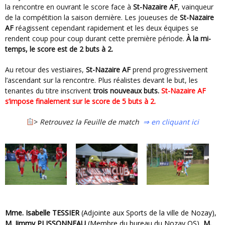
la rencontre en ouvrant le score face à
St-Nazaire AF
, vainqueur
de la compétition la saison dernière. Les joueuses de
St-Nazaire
AF
réagissent cependant rapidement et les deux équipes se
rendent coup pour coup durant cette première période.
À
la mi-
temps, le score est de 2 buts à 2.
Au retour des vestiaires,
St-Nazaire AF
prend progressivement
l’ascendant sur la rencontre. Plus réalistes devant le but, les
tenantes du titre inscrivent
trois nouveaux buts.
St-Nazaire AF
s’impose finalement sur le score de 5 buts à 2.
>
Retrouvez la Feuille de match
⇒ en cliquant ici
Mme. Isabelle TESSIER
(Adjointe aux Sports de la ville de Nozay),
M. Jimmy PLISSONNEAU
(Membre du bureau du Nozay OS),
M.