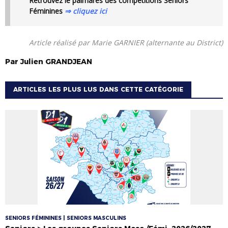
Retrouvez le palmarès des compétitions Seniors
Féminines
⇒ cliquez ici
Article réalisé par Marie GARNIER (alternante au District)
Par
Julien
GRANDJEAN
ARTICLES LES PLUS LUS DANS CETTE CATÉGORIE
SENIORS FÉMININES | SENIORS MASCULINS