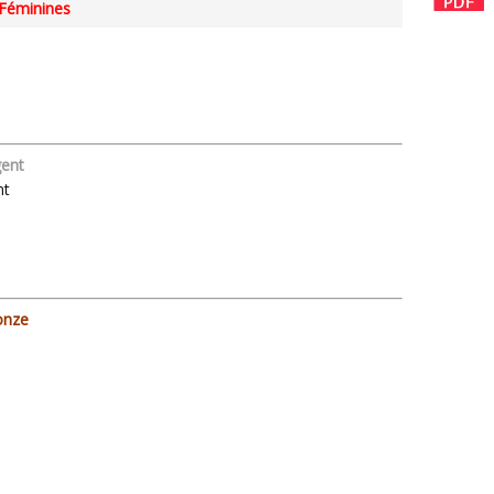
Féminines
gent
nt
onze