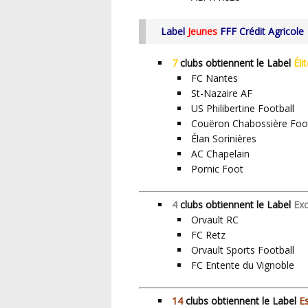
Label
Jeunes
FFF Crédit Agricole
7
clubs obtiennent le Label
Élit
FC Nantes
St-Nazaire AF
US Philibertine Football
Couëron Chabossière Foot
Élan Sorinières
AC Chapelain
Pornic Foot
4
clubs obtiennent le Label
Exc
Orvault RC
FC Retz
Orvault Sports Football
FC Entente du Vignoble
14
clubs obtiennent le Label
E