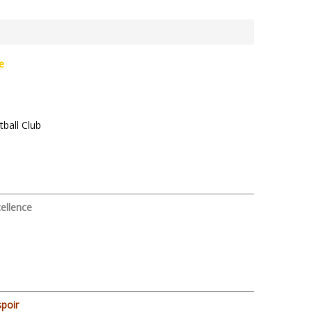
e
ball Club
ellence
spoir