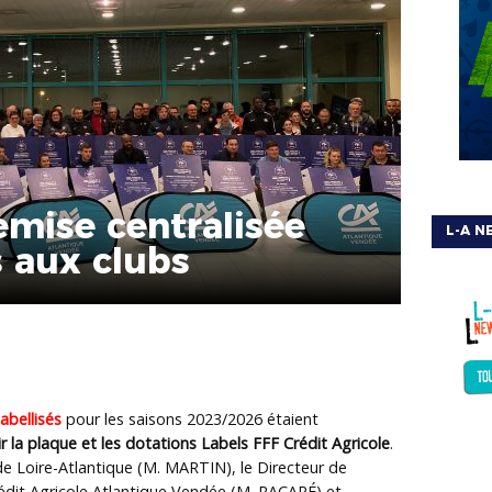
emise centralisée
L-A N
 aux clubs
labellisés
pour les saisons 2023/2026 étaient
r la plaque et les dotations Labels FFF Crédit Agricole
.
de Loire-Atlantique (M. MARTIN), le Directeur de
édit Agricole Atlantique Vendée (M. RACAPÉ) et