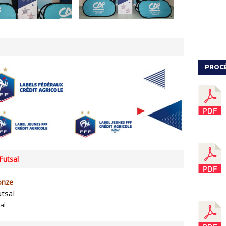
PROC
Futsal
onze
tsal
sal