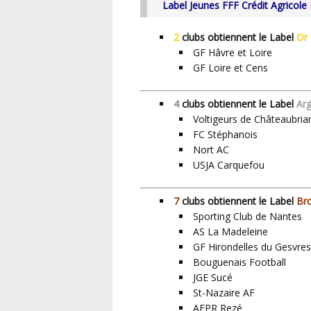
Label Jeunes FFF Crédit Agricole
2
clubs obtiennent le Label
Or
GF Hâvre et Loire
GF Loire et Cens
4
clubs obtiennent le Label
Ar
Voltigeurs de Châteaubria
FC Stéphanois
Nort AC
USJA Carquefou
7
clubs obtiennent le Label
Br
Sporting Club de Nantes
AS La Madeleine
GF Hirondelles du Gesvres
Bouguenais Football
JGE Sucé
St-Nazaire AF
AEPR Rezé