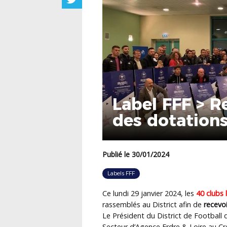
Label FFF > R
des dotations
Publié le 30/01/2024
Labels FFF
Ce lundi 29 janvier 2024, les
40 clubs 
rassemblés au District afin de
recevoi
Le Président du District de Football 
Secteur d’Agence Erdre & Loire au Cr