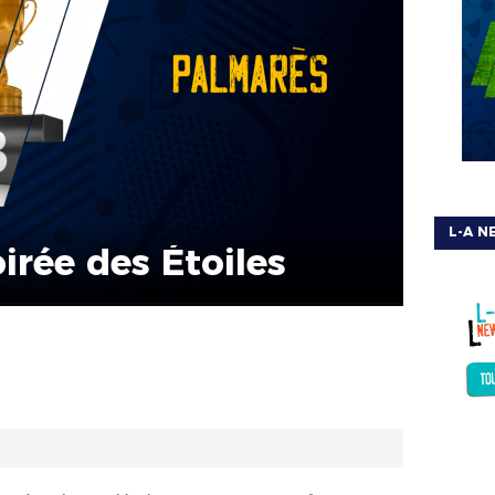
L-A N
irée des Étoiles