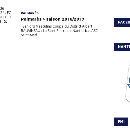
 du
24 : FC
PALMARÈS
RNICHET
Palmarès > saison 2016/2017
: St
FACE
Seniors Masculins Coupe du District Albert
BAUVINEAU : La Saint-Pierre de Nantes bat ASC
Saint-Méd...
NANT
FMI