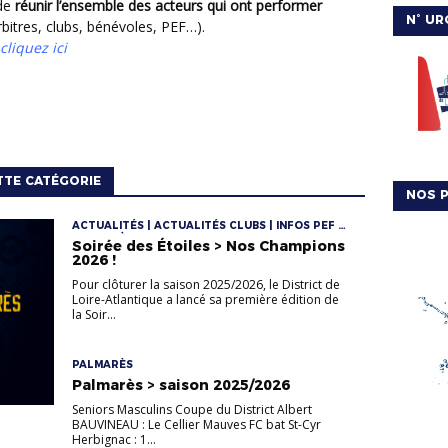
 de
réunir l’ensemble des acteurs qui ont performer
N° UR
rbitres, clubs, bénévoles, PEF…).
cliquez ici
TTE CATÉGORIE
NOS P
ACTUALITÉS | ACTUALITÉS CLUBS | INFOS PEF |
PALMARÈS
Soirée des Étoiles > Nos Champions
2026 !
Pour clôturer la saison 2025/2026, le District de
Loire-Atlantique a lancé sa première édition de
la Soir...
PALMARÈS
Palmarès > saison 2025/2026
Seniors Masculins Coupe du District Albert
BAUVINEAU : Le Cellier Mauves FC bat St-Cyr
Herbignac : 1...