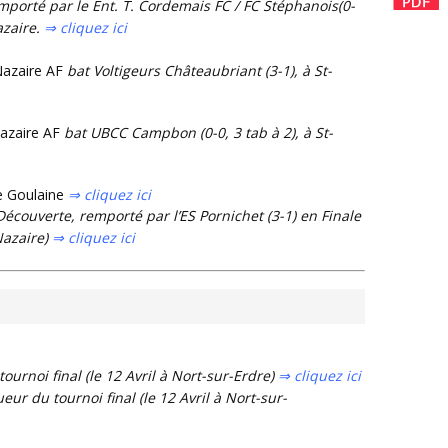
porté par le Ent. T. Cordemais FC / FC Stéphanois(0-
azaire.
⇒ cliquez ici
Nazaire AF
bat Voltigeurs Châteaubriant (
3-1), à St-
Nazaire AF
bat UBCC Campbon (0-0, 3 tab à 2), à St-
e Goulaine
⇒ cliquez ici
Découverte, remporté par l’
ES Pornichet (3-1) en
Finale
Nazaire)
⇒ cliquez ici
ournoi final (le 12 Avril à Nort-sur-Erdre)
⇒ cliquez ici
eur du tournoi final (le 12 Avril à Nort-sur-