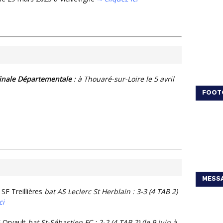
 Finale Départementale
: à Thouaré-sur-Loire le 5 avril
FOOT
MESSA
: SF Treillières
bat AS Leclerc St Herblain : 3-3 (4 TAB 2)
ci
E Orvault
bat St-Sébastien FC : 2-2 (4 TAB 2) (le 9 juin à