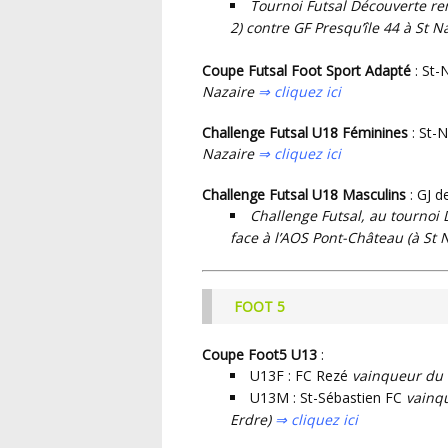
Tournoi Futsal Découverte rem
2) contre
GF Presqu’île 44 à St N
Coupe Futsal Foot Sport Adapté
: St-
Nazaire
⇒ cliquez ici
Challenge Futsal U18 Féminines
: St-
Nazaire
⇒ cliquez ici
Challenge Futsal U18 Masculins
: GJ d
Challenge Futsal, au tournoi 
face à l’AOS Pont-Château (
à St 
FOOT 5
Coupe Foot5 U13
:
U13F : FC Rezé
vainqueur du t
U13M : St-Sébastien FC
vainqu
Erdre)
⇒ cliquez ici