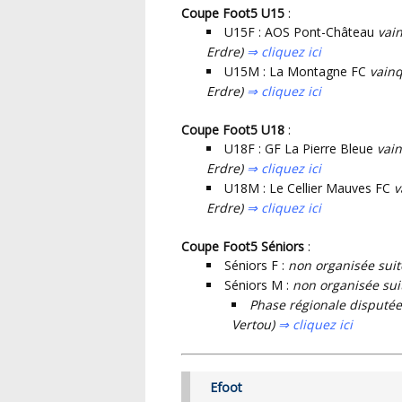
Coupe Foot5 U15
:
U15F : AOS Pont-Château
vain
Erdre)
⇒ cliquez ici
U15M : La Montagne FC
vainq
Erdre)
⇒ cliquez ici
Coupe Foot5 U18
:
U18F : GF La Pierre Bleue
vain
Erdre)
⇒ cliquez ici
U18M : Le Cellier Mauves FC
v
Erdre)
⇒ cliquez ici
Coupe Foot5 Séniors
:
Séniors F :
non organisée suit
Séniors M :
non organisée suit
Phase régionale disputée 
Vertou)
⇒ cliquez ici
Efoot