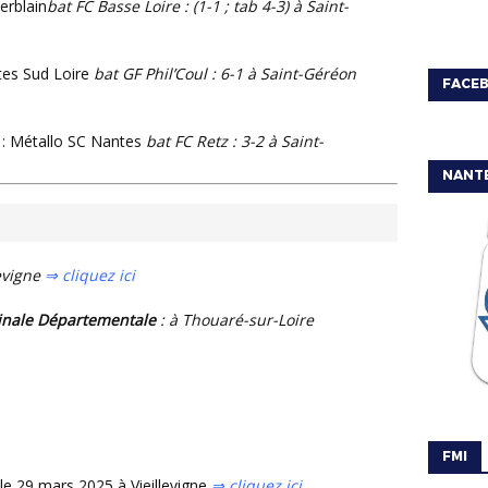
erblain
bat FC Basse Loire : (1-1 ; tab 4-3) à Saint-
ttes Sud Loire
bat GF Phil’Coul : 6-1 à Saint-Géréon
FACE
1
: Métallo SC Nantes
bat FC Retz : 3-2 à Saint-
NANT
levigne
⇒ cliquez ici
 Finale Départementale
: à Thouaré-sur-Loire
FMI
 le 29 mars 2025 à Vieillevigne
⇒ cliquez ici