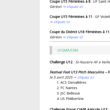
Coupe U15 Féminines à 8
: UF Saint-H
Géréon
⇒ cliquez ici
Coupe U15 Féminines à 11
: GF Viole
⇒ cliquez ici
Coupe du District U18 Féminines à 1
Géréon
⇒ cliquez ici
U12M/U13M
Challenge U12
: St-Nazaire AF à Veil
Festival Foot U13 Pitch Masculins –
le 5 avril 2025
⇒ cliquez ici
ACS Dervallières
FC Nantes
JSC Bellevue
US Philibertine
Challenge Espoir Crédit Agricole U13
: