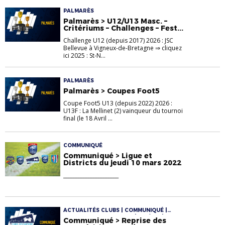
PALMARÈS
Palmarès > U12/U13 Masc. –
Critériums – Challenges – Fest...
Challenge U12 (depuis 2017) 2026 : JSC
Bellevue à Vigneux-de-Bretagne ⇒ cliquez
ici 2025 : St-N...
PALMARÈS
Palmarès > Coupes Foot5
Coupe Foot5 U13 (depuis 2022) 2026 :
U13F : La Mellinet (2) vainqueur du tournoi
final (le 18 Avril ...
COMMUNIQUÉ
Communiqué > Ligue et
Districts du jeudi 10 mars 2022
______________________
ACTUALITÉS CLUBS | COMMUNIQUÉ |
FOOTBALL D'ANIMATION | U12/U13 |
Communiqué > Reprise des
U12F/U13F | U12M/U13M