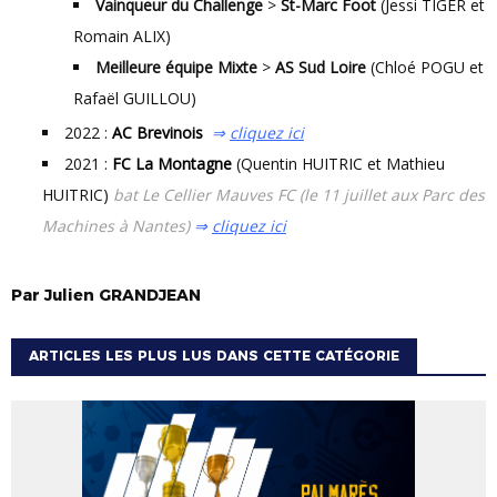
Vainqueur du Challenge
>
St-Marc Foot
(Jessi TIGER et
Romain ALIX)
Meilleure équipe Mixte
>
AS Sud Loire
(Chloé POGU et
Rafaël GUILLOU)
2022 :
AC Brevinois
⇒
cliquez ici
2021 :
FC La Montagne
(Quentin HUITRIC et Mathieu
HUITRIC)
bat Le Cellier Mauves FC (le 11 juillet aux Parc des
Machines à Nantes)
⇒
cliquez ici
Par
Julien
GRANDJEAN
ARTICLES LES PLUS LUS DANS CETTE CATÉGORIE