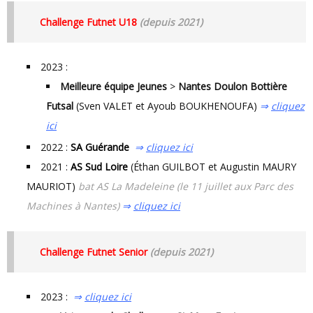
Challenge Futnet U18
(depuis 2021)
2023 :
Meilleure équipe Jeunes
>
Nantes Doulon Bottière
Futsal
(Sven VALET et Ayoub BOUKHENOUFA)
⇒
cliquez
ici
2022 :
SA Guérande
⇒
cliquez ici
2021 :
AS Sud Loire
(Éthan GUILBOT et Augustin MAURY
MAURIOT)
bat AS La Madeleine (le 11 juillet aux Parc des
Machines à Nantes)
⇒
cliquez ici
Challenge Futnet Senior
(depuis 2021)
2023 :
⇒
cliquez ici