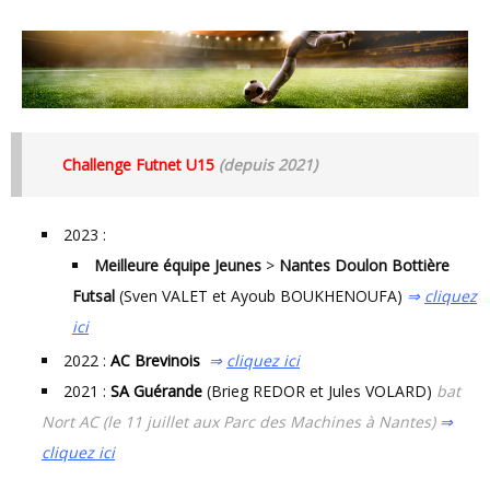
Challenge Futnet U15
(depuis 2021)
2023 :
Meilleure équipe Jeunes
>
Nantes Doulon Bottière
Futsal
(Sven VALET et Ayoub BOUKHENOUFA)
⇒
cliquez
ici
2022 :
AC Brevinois
⇒
cliquez ici
2021 :
SA Guérande
(Brieg REDOR et Jules VOLARD)
bat
Nort AC
(le 11 juillet aux Parc des Machines à Nantes)
⇒
cliquez ici