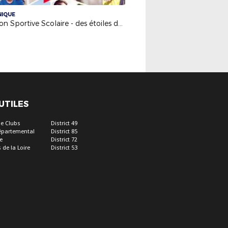
NIQUE
Section Sportive Scolaire - des étoiles dans les SSS
 UTILES
e Clubs
District 49
épartemental
District 85
e
District 72
 de la Loire
District 53