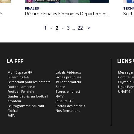
FINALES
TECH
25
Résumé Finales Féminines Départementales 2025
1
-
2
-
3
...
22
>
LA FFF
LIENS
Mon Espace FFF
Labels Fédéraux
Messageri
E-learning FFF
Fiches pratiques
Comité D
Le football pour les enfants
TV Foot amateur
Olympiqu
Football amateur
Santé
Ligue Pays
Football Féminin
Scores en direct
UNAF44
Guides dédiés au football
FFFTV
amateur
Joueurs FFF
Le Programme éducatif
Portail des officiels
fédéral
Nos formations
FAFA