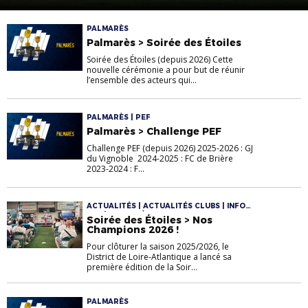
PALMARÈS
Palmarès > Soirée des Étoiles
Soirée des Étoiles (depuis 2026) Cette
nouvelle cérémonie a pour but de réunir
l’ensemble des acteurs qui...
PALMARÈS | PEF
Palmarès > Challenge PEF
Challenge PEF (depuis 2026) 2025-2026 : GJ
du Vignoble 2024-2025 : FC de Brière
2023-2024 : F...
ACTUALITÉS | ACTUALITÉS CLUBS | INFOS
PEF | PALMARÈS
Soirée des Étoiles > Nos
Champions 2026 !
Pour clôturer la saison 2025/2026, le
District de Loire-Atlantique a lancé sa
première édition de la Soir...
PALMARÈS